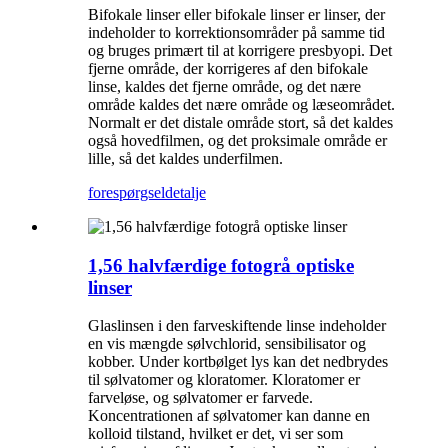
Bifokale linser eller bifokale linser er linser, der
indeholder to korrektionsområder på samme tid
og bruges primært til at korrigere presbyopi. Det
fjerne område, der korrigeres af den bifokale
linse, kaldes det fjerne område, og det nære
område kaldes det nære område og læseområdet.
Normalt er det distale område stort, så det kaldes
også hovedfilmen, og det proksimale område er
lille, så det kaldes underfilmen.
forespørgsel
detalje
1,56 halvfærdige fotogrå optiske
linser
Glaslinsen i den farveskiftende linse indeholder
en vis mængde sølvchlorid, sensibilisator og
kobber. Under kortbølget lys kan det nedbrydes
til sølvatomer og kloratomer. Kloratomer er
farveløse, og sølvatomer er farvede.
Koncentrationen af ​​sølvatomer kan danne en
kolloid tilstand, hvilket er det, vi ser som