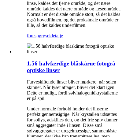
linse, kaldes det fjerne område, og det nære
område kaldes det nære område og læseområdet.
Normalt er det distale område stort, så det kaldes
også hovedfilmen, og det proksimale område er
lille, så det kaldes underfilmen.
forespørgsel
detalje
1,56 halvfærdige blåskårne fotogrå
optiske linser
Farveskiftende linser bliver mørkere, når solen
skinner. Når lyset aftager, bliver det klart igen.
Dette er muligt, fordi sølvhalogenidkrystallerne
er på spil.
Under normale forhold holder det linserne
perfekt gennemsigtige. Når krystallen udsættes
for sollys, adskilles den, og det frie sølv danner
små aggregater inde i linsen. Disse små
sølvaggregater er uregelmæssige, sammenlåste
klumper, der ikke kan transmittere lys, men