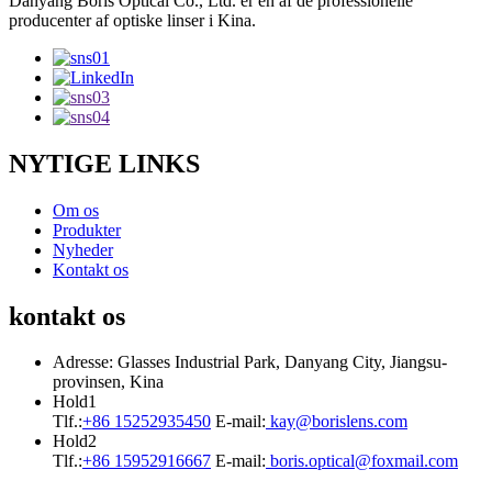
Danyang Boris Optical Co., Ltd. er en af ​​de professionelle
producenter af optiske linser i Kina.
NYTIGE LINKS
Om os
Produkter
Nyheder
Kontakt os
kontakt os
Adresse: Glasses Industrial Park, Danyang City, Jiangsu-
provinsen, Kina
Hold1
Tlf.:
+86 15252935450
E-mail:
kay@borislens.com
Hold2
Tlf.:
+86 15952916667
E-mail:
boris.optical@foxmail.com