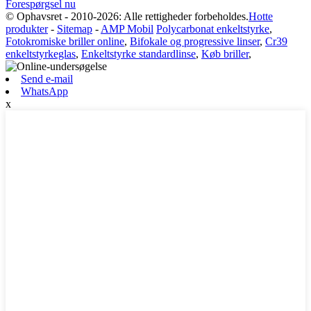
Forespørgsel nu
© Ophavsret - 2010-2026: Alle rettigheder forbeholdes.
Hotte
produkter
-
Sitemap
-
AMP Mobil
Polycarbonat enkeltstyrke
,
Fotokromiske briller online
,
Bifokale og progressive linser
,
Cr39
enkeltstyrkeglas
,
Enkeltstyrke standardlinse
,
Køb briller
,
Send e-mail
WhatsApp
x