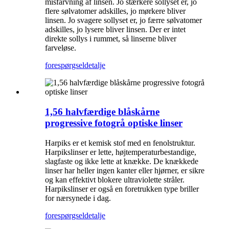
misfarvning af linsen. Jo stærkere sollyset er, jo
flere sølvatomer adskilles, jo mørkere bliver
linsen. Jo svagere sollyset er, jo færre sølvatomer
adskilles, jo lysere bliver linsen. Der er intet
direkte sollys i rummet, så linserne bliver
farveløse.
forespørgsel
detalje
1,56 halvfærdige blåskårne
progressive fotogrå optiske linser
Harpiks er et kemisk stof med en fenolstruktur.
Harpikslinser er lette, højtemperaturbestandige,
slagfaste og ikke lette at knække. De knækkede
linser har heller ingen kanter eller hjørner, er sikre
og kan effektivt blokere ultraviolette stråler.
Harpikslinser er også en foretrukken type briller
for nærsynede i dag.
forespørgsel
detalje