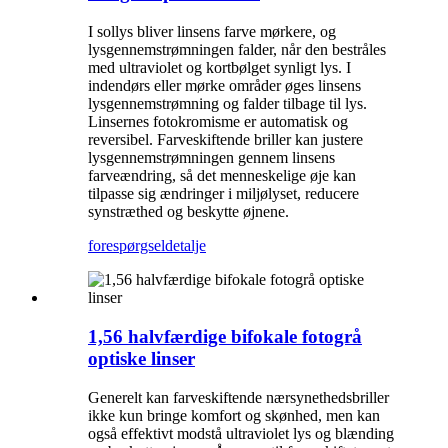
I sollys bliver linsens farve mørkere, og
lysgennemstrømningen falder, når den bestråles
med ultraviolet og kortbølget synligt lys. I
indendørs eller mørke områder øges linsens
lysgennemstrømning og falder tilbage til lys.
Linsernes fotokromisme er automatisk og
reversibel. Farveskiftende briller kan justere
lysgennemstrømningen gennem linsens
farveændring, så det menneskelige øje kan
tilpasse sig ændringer i miljølyset, reducere
synstræthed og beskytte øjnene.
forespørgsel
detalje
1,56 halvfærdige bifokale fotogrå
optiske linser
Generelt kan farveskiftende nærsynethedsbriller
ikke kun bringe komfort og skønhed, men kan
også effektivt modstå ultraviolet lys og blænding