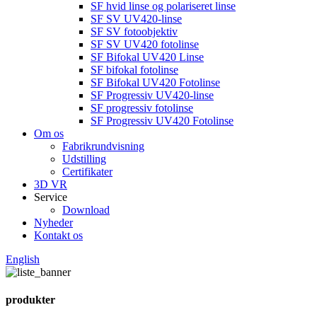
SF hvid linse og polariseret linse
SF SV UV420-linse
SF SV fotoobjektiv
SF SV UV420 fotolinse
SF Bifokal UV420 Linse
SF bifokal fotolinse
SF Bifokal UV420 Fotolinse
SF Progressiv UV420-linse
SF progressiv fotolinse
SF Progressiv UV420 Fotolinse
Om os
Fabrikrundvisning
Udstilling
Certifikater
3D VR
Service
Download
Nyheder
Kontakt os
English
produkter