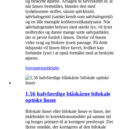
og beskytte øjnene. Årsagen til farveskiftet er, at
når linsen fremstilles, blandes den med
lysfølsomme stoffer, såsom sølvklorid,
sølvhalogenid (samlet kendt som sølvhalogenid)
og en lille mængde kobberoxidkatalysator. Når
sølvhalogenidet belyses med stærkt lys, vil lyset
nedbrydes og danne mange sorte sølvpartikler,
der er jævnt fordelt i linsen. Derfor vil linsen
virke svag og blokere lysets passage. På dette
tidspunkt vil linsen blive farvet, hvilket kan
forhindre lyset i at opnå formålet med at beskytte
øjnene.
forespørgsel
detalje
1,56 halvfærdige blåskårne bifokale
optiske linser
Bifokale linser eller bifokale linser er linser, der
indeholder to korrektionsområder på samme tid
og bruges primært til at korrigere presbyopi. Det
fjerne område, der korrigeres af den bifokale