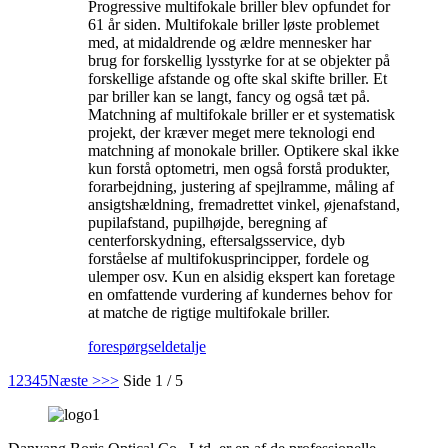
Progressive multifokale briller blev opfundet for
61 år siden. Multifokale briller løste problemet
med, at midaldrende og ældre mennesker har
brug for forskellig lysstyrke for at se objekter på
forskellige afstande og ofte skal skifte briller. Et
par briller kan se langt, fancy og også tæt på.
Matchning af multifokale briller er et systematisk
projekt, der kræver meget mere teknologi end
matchning af monokale briller. Optikere skal ikke
kun forstå optometri, men også forstå produkter,
forarbejdning, justering af spejlramme, måling af
ansigtshældning, fremadrettet vinkel, øjenafstand,
pupilafstand, pupilhøjde, beregning af
centerforskydning, eftersalgsservice, dyb
forståelse af multifokusprincipper, fordele og
ulemper osv. Kun en alsidig ekspert kan foretage
en omfattende vurdering af kundernes behov for
at matche de rigtige multifokale briller.
forespørgsel
detalje
1
2
3
4
5
Næste >
>>
Side 1 / 5